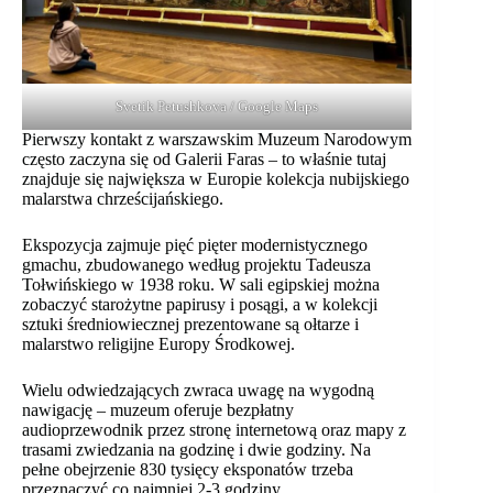
Svetik Petushkova / Google Maps
Pierwszy kontakt z warszawskim Muzeum Narodowym
często zaczyna się od Galerii Faras – to właśnie tutaj
znajduje się największa w Europie kolekcja nubijskiego
malarstwa chrześcijańskiego.
Ekspozycja zajmuje pięć pięter modernistycznego
gmachu, zbudowanego według projektu Tadeusza
Tołwińskiego w 1938 roku. W sali egipskiej można
zobaczyć starożytne papirusy i posągi, a w kolekcji
sztuki średniowiecznej prezentowane są ołtarze i
malarstwo religijne Europy Środkowej.
Wielu odwiedzających zwraca uwagę na wygodną
nawigację – muzeum oferuje bezpłatny
audioprzewodnik przez stronę internetową oraz mapy z
trasami zwiedzania na godzinę i dwie godziny. Na
pełne obejrzenie 830 tysięcy eksponatów trzeba
przeznaczyć co najmniej 2-3 godziny.