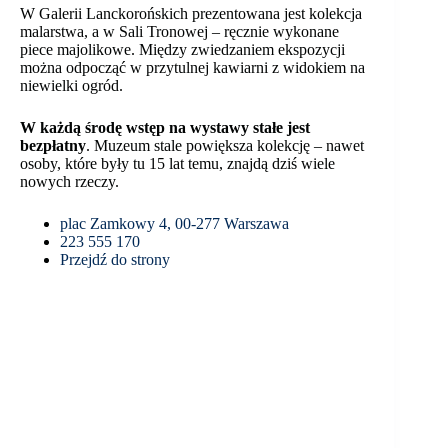
W Galerii Lanckorońskich prezentowana jest kolekcja
malarstwa, a w Sali Tronowej – ręcznie wykonane
piece majolikowe. Między zwiedzaniem ekspozycji
można odpocząć w przytulnej kawiarni z widokiem na
niewielki ogród.
W każdą środę wstęp na wystawy stałe jest
bezpłatny
. Muzeum stale powiększa kolekcję – nawet
osoby, które były tu 15 lat temu, znajdą dziś wiele
nowych rzeczy.
plac Zamkowy 4, 00-277 Warszawa
223 555 170
Przejdź do strony