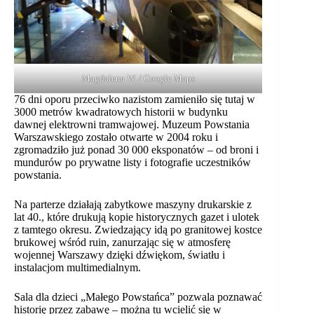
Magdalena W. / Google Maps
76 dni oporu przeciwko nazistom zamieniło się tutaj w
3000 metrów kwadratowych historii w budynku
dawnej elektrowni tramwajowej. Muzeum Powstania
Warszawskiego zostało otwarte w 2004 roku i
zgromadziło już ponad 30 000 eksponatów – od broni i
mundurów po prywatne listy i fotografie uczestników
powstania.
Na parterze działają zabytkowe maszyny drukarskie z
lat 40., które drukują kopie historycznych gazet i ulotek
z tamtego okresu. Zwiedzający idą po granitowej kostce
brukowej wśród ruin, zanurzając się w atmosferę
wojennej Warszawy dzięki dźwiękom, światłu i
instalacjom multimedialnym.
Sala dla dzieci „Małego Powstańca” pozwala poznawać
historię przez zabawę – można tu wcielić się w