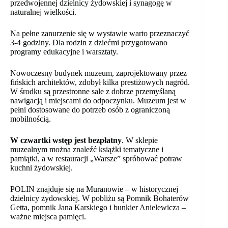
przedwojennej dzielnicy żydowskiej i synagogę w
naturalnej wielkości.
Na pełne zanurzenie się w wystawie warto przeznaczyć
3-4 godziny. Dla rodzin z dziećmi przygotowano
programy edukacyjne i warsztaty.
Nowoczesny budynek muzeum, zaprojektowany przez
fińskich architektów, zdobył kilka prestiżowych nagród.
W środku są przestronne sale z dobrze przemyślaną
nawigacją i miejscami do odpoczynku. Muzeum jest w
pełni dostosowane do potrzeb osób z ograniczoną
mobilnością.
W czwartki wstęp jest bezpłatny
. W sklepie
muzealnym można znaleźć książki tematyczne i
pamiątki, a w restauracji „Warsze” spróbować potraw
kuchni żydowskiej.
POLIN znajduje się na Muranowie – w historycznej
dzielnicy żydowskiej. W pobliżu są Pomnik Bohaterów
Getta, pomnik Jana Karskiego i bunkier Anielewicza –
ważne miejsca pamięci.