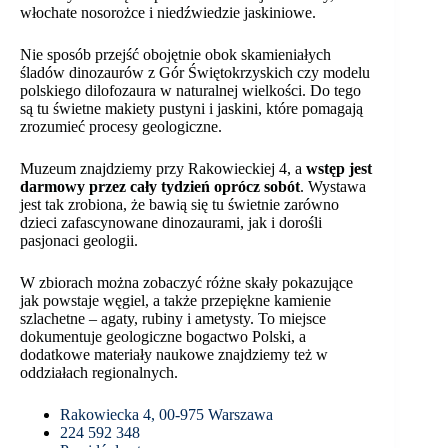
włochate nosorożce i niedźwiedzie jaskiniowe.
Nie sposób przejść obojętnie obok skamieniałych
śladów dinozaurów z Gór Świętokrzyskich czy modelu
polskiego dilofozaura w naturalnej wielkości. Do tego
są tu świetne makiety pustyni i jaskini, które pomagają
zrozumieć procesy geologiczne.
Muzeum znajdziemy przy Rakowieckiej 4, a
wstęp jest
darmowy przez cały tydzień oprócz sobót
. Wystawa
jest tak zrobiona, że bawią się tu świetnie zarówno
dzieci zafascynowane dinozaurami, jak i dorośli
pasjonaci geologii.
W zbiorach można zobaczyć różne skały pokazujące
jak powstaje węgiel, a także przepiękne kamienie
szlachetne – agaty, rubiny i ametysty. To miejsce
dokumentuje geologiczne bogactwo Polski, a
dodatkowe materiały naukowe znajdziemy też w
oddziałach regionalnych.
Rakowiecka 4, 00-975 Warszawa
224 592 348