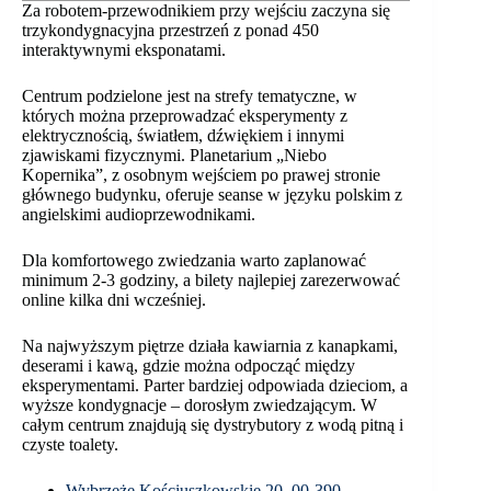
Za robotem-przewodnikiem przy wejściu zaczyna się
trzykondygnacyjna przestrzeń z ponad 450
interaktywnymi eksponatami.
Centrum podzielone jest na strefy tematyczne, w
których można przeprowadzać eksperymenty z
elektrycznością, światłem, dźwiękiem i innymi
zjawiskami fizycznymi. Planetarium „Niebo
Kopernika”, z osobnym wejściem po prawej stronie
głównego budynku, oferuje seanse w języku polskim z
angielskimi audioprzewodnikami.
Dla komfortowego zwiedzania warto zaplanować
minimum 2-3 godziny, a bilety najlepiej zarezerwować
online kilka dni wcześniej.
Na najwyższym piętrze działa kawiarnia z kanapkami,
deserami i kawą, gdzie można odpocząć między
eksperymentami. Parter bardziej odpowiada dzieciom, a
wyższe kondygnacje – dorosłym zwiedzającym. W
całym centrum znajdują się dystrybutory z wodą pitną i
czyste toalety.
Wybrzeże Kościuszkowskie 20, 00-390