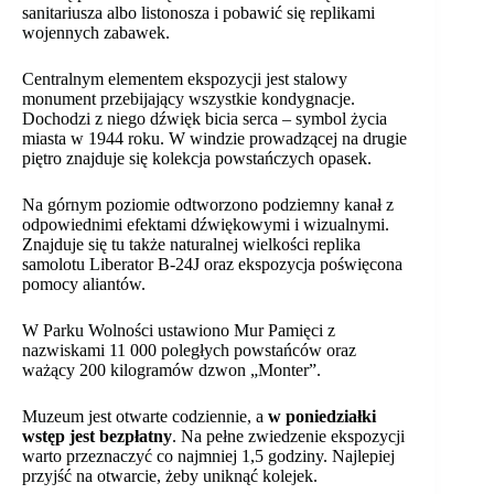
sanitariusza albo listonosza i pobawić się replikami
wojennych zabawek.
Centralnym elementem ekspozycji jest stalowy
monument przebijający wszystkie kondygnacje.
Dochodzi z niego dźwięk bicia serca – symbol życia
miasta w 1944 roku. W windzie prowadzącej na drugie
piętro znajduje się kolekcja powstańczych opasek.
Na górnym poziomie odtworzono podziemny kanał z
odpowiednimi efektami dźwiękowymi i wizualnymi.
Znajduje się tu także naturalnej wielkości replika
samolotu Liberator B-24J oraz ekspozycja poświęcona
pomocy aliantów.
W Parku Wolności ustawiono Mur Pamięci z
nazwiskami 11 000 poległych powstańców oraz
ważący 200 kilogramów dzwon „Monter”.
Muzeum jest otwarte codziennie, a
w poniedziałki
wstęp jest bezpłatny
. Na pełne zwiedzenie ekspozycji
warto przeznaczyć co najmniej 1,5 godziny. Najlepiej
przyjść na otwarcie, żeby uniknąć kolejek.