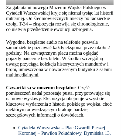
Za gablotami nowego Muzeum Wojska Polskiego w
Cytadeli Warszawskiej kryje się niemal tysiąc lat historii
militarnej. Od średniowiecznych mieczy po radzieckie
czołgi T-34 – ekspozycja rozwija się chronologicznie,
co ułatwia prześledzenie ewolucji uzbrojenia.
Wygodne, bezpłatne audio na telefonie pozwala
samodzielnie poznawać każdy eksponat przez około 2
godziny. Na zewnętrznym placu można oglądać
pojazdy pancerne bez biletu. W środku szczególną
uwagę przyciąga kolekcja historycznych mundurów i
broni, umieszczona w nowoczesnym budynku z salami
multimedialnymi.
Czwartki są w muzeum bezpłatne
. Część
pomieszczeń nadal pozostaje pusta, przygotowując się
na nowe wystawy. Ekspozycja obejmuje wszystkie
kluczowe wydarzenia z historii polskiego wojska, choć
niektórym odwiedzającym brakuje bardziej
szczegółowych informacji o dowódcach.
Cytadela Warszawska – Plac Gwardii Pieszej
Koronnej – Pawilon Południowy, Dymińska 13,