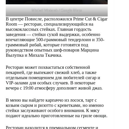
Michał Winiarek / Google Maps
В центре Повисле, расположился Prime Cut & Cigar
Room — ресторан, специализирующийся на
высококлассных стейках. Главная гордость
заведения — стейки сухой выдержки, особенно
впечатляющие 500-граммовый тендерлоин и 350-
граммовый рибай, которые готовятся под
руководством опытных шеф-поваров Марцина
Вылупка и Михала Ткачика.
Ресторан может похвастаться собственной
пекарней, где выпекают свежий хлеб, а также
отдельным помещением для любителей сигар и
VIP-залами для особых случаев. В некоторые
вечера с 19:00 атмосферу дополняет живой джаз.
В меню вы найдете карпаччо из лосося, тарт с
козьим сыром и ризотто с креветками, но именно
стейки заслуживают особого внимания. К мясу
подают идеально приготовленные на гриле овощи.
Ресторан находится в премиальном сегменте и