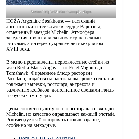
Stefan Telpiz-Burlac / Google Maps
HOŻA Argentine Steakhouse — настоящий
аргентинский стейк-хаус в сердце Варшавы,
отмеченный звездой Michelin. Атмосфера
заведения пропитана латиноамериканскими
ритмами, а интерьер украшен антиквариатом
XVIII века.
В меню представлены первоклассные стейки из
мяса Red и Black Angus — от Fillet Mignon до
Tomahawk. Фирменное блюдо ресторана —
Parrillada, подаётся на настольном гриле: сочетание
говяжьей вырезки, ростбифа, антрекота и
различных колбасок, дополненное овощами гриль
и соусом чимичурри.
Цены соответствуют уровню ресторана со звездой
Michelin, но качество оправдывает каждый злотый.
Рекомендуется бронировать столик заранее,
особенно на выходные.
Hoża 25a, 00-521 Warszawa