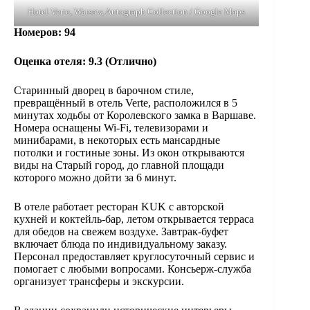
Hotel Verte, Warsaw, Autograph Collection / Google Maps
Номеров
: 94
Оценка отеля:
9.3 (
Отлично
)
Старинный дворец в барочном стиле,
превращённый в отель Verte, расположился в 5
минутах ходьбы от Королевского замка в Варшаве.
Номера оснащены Wi-Fi, телевизорами и
минибарами, в некоторых есть мансардные
потолки и гостиные зоны. Из окон открываются
виды на Старый город, до главной площади
которого можно дойти за 6 минут.
В отеле работает ресторан KUK с авторской
кухней и коктейль-бар, летом открывается терраса
для обедов на свежем воздухе. Завтрак-буфет
включает блюда по индивидуальному заказу.
Персонал предоставляет круглосуточный сервис и
помогает с любыми вопросами. Консьерж-служба
организует трансферы и экскурсии.