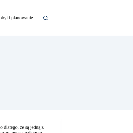
obyt i planowanie
Szukaj
o dlatego, że są jedną z
zcze inne są najlepsze