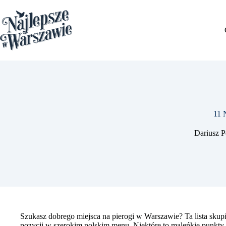
Przejdź
do
treści
11 
Dariusz P
Szukasz dobrego miejsca na pierogi w Warszawie? Ta lista skupia 
pozycji w szerokim polskim menu. Niektóre to maleńkie punkty na