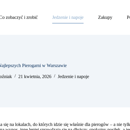
Co zobaczyć i zrobić
Jedzenie i napoje
Zakupy
P
Najlepszych Pierogarni w Warszawie
oźniak
21 kwietnia, 2026
Jedzenie i napoje
się na lokalach, do których idzie się właśnie dla pierogów – a nie tylk
 wynos, inne lepiej sprawdzają się na dłuższy, spokojny posiłek, a jes