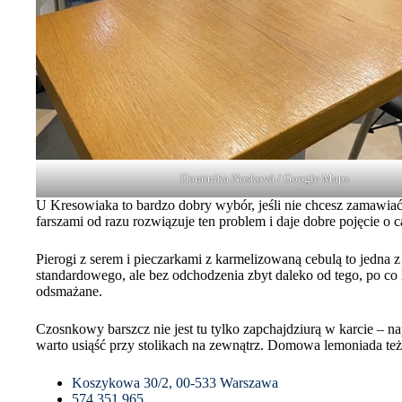
Dominika Nosková / Google Maps
U Kresowiaka to bardzo dobry wybór, jeśli nie chcesz zamawiać 
farszami od razu rozwiązuje ten problem i daje dobre pojęcie o
Pierogi z serem i pieczarkami z karmelizowaną cebulą to jedna z
standardowego, ale bez odchodzenia zbyt daleko od tego, po co 
odsmażane.
Czosnkowy barszcz nie jest tu tylko zapchajdziurą w karcie – 
warto usiąść przy stolikach na zewnątrz. Domowa lemoniada też
Koszykowa 30/2, 00-533 Warszawa
574 351 965