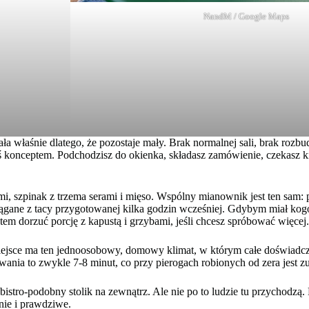
NandM / Google Maps
ała właśnie dlatego, że pozostaje mały. Brak normalnej sali, brak ro
ś konceptem. Podchodzisz do okienka, składasz zamówienie, czekasz ki
ami, szpinak z trzema serami i mięso. Wspólny mianownik jest ten sam: 
iągane z tacy przygotowanej kilka godzin wcześniej. Gdybym miał kogo
tem dorzuć porcję z kapustą i grzybami, jeśli chcesz spróbować więcej.
o miejsce ma ten jednoosobowy, domowy klimat, w którym całe doświadcze
kiwania to zwykle 7-8 minut, co przy pierogach robionych od zera jest z
istro-podobny stolik na zewnątrz. Ale nie po to ludzie tu przychodzą.
nie i prawdziwe.