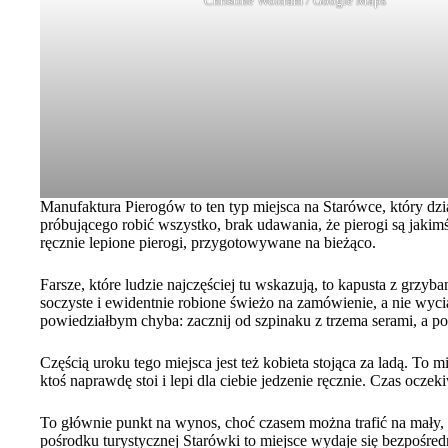
Christine Wolfram / Google Maps
Manufaktura Pierogów to ten typ miejsca na Starówce, który dzi
próbującego robić wszystko, brak udawania, że pierogi są jakim
ręcznie lepione pierogi, przygotowywane na bieżąco.
Farsze, które ludzie najczęściej tu wskazują, to kapusta z grzyb
soczyste i ewidentnie robione świeżo na zamówienie, a nie wyc
powiedziałbym chyba: zacznij od szpinaku z trzema serami, a po
Częścią uroku tego miejsca jest też kobieta stojąca za ladą. T
ktoś naprawdę stoi i lepi dla ciebie jedzenie ręcznie. Czas ocze
To głównie punkt na wynos, choć czasem można trafić na mały, b
pośrodku turystycznej Starówki to miejsce wydaje się bezpośred