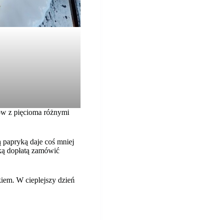
gów z pięcioma różnymi
ą papryką daje coś mniej
lką dopłatą zamówić
iem. W cieplejszy dzień