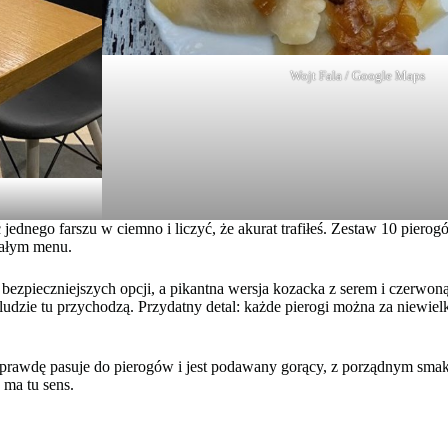
Wojt Fala / Google Maps
jednego farszu w ciemno i liczyć, że akurat trafiłeś. Zestaw 10 piero
 całym menu.
 bezpieczniejszych opcji, a pikantna wersja kozacka z serem i czerwon
ludzie tu przychodzą. Przydatny detal: każde pierogi można za niewie
naprawdę pasuje do pierogów i jest podawany gorący, z porządnym smak
 ma tu sens.